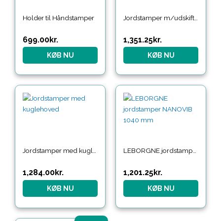
Holder til Håndstamper
Jordstamper m/udskiftelig kugle 12,5 kg
699.00
kr.
1,351.25
kr.
KØB NU
KØB NU
Jordstamper med kuglehoved
LEBORGNE jordstamper NANOVIB 1040 mm
1,284.00
kr.
1,201.25
kr.
KØB NU
KØB NU