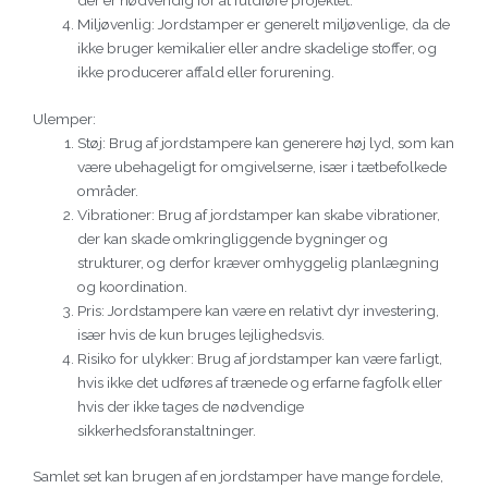
der er nødvendig for at fuldføre projektet.
Miljøvenlig: Jordstamper er generelt miljøvenlige, da de
ikke bruger kemikalier eller andre skadelige stoffer, og
ikke producerer affald eller forurening.
Ulemper:
Støj: Brug af jordstampere kan generere høj lyd, som kan
være ubehageligt for omgivelserne, især i tætbefolkede
områder.
Vibrationer: Brug af jordstamper kan skabe vibrationer,
der kan skade omkringliggende bygninger og
strukturer, og derfor kræver omhyggelig planlægning
og koordination.
Pris: Jordstampere kan være en relativt dyr investering,
især hvis de kun bruges lejlighedsvis.
Risiko for ulykker: Brug af jordstamper kan være farligt,
hvis ikke det udføres af trænede og erfarne fagfolk eller
hvis der ikke tages de nødvendige
sikkerhedsforanstaltninger.
Samlet set kan brugen af en jordstamper have mange fordele,