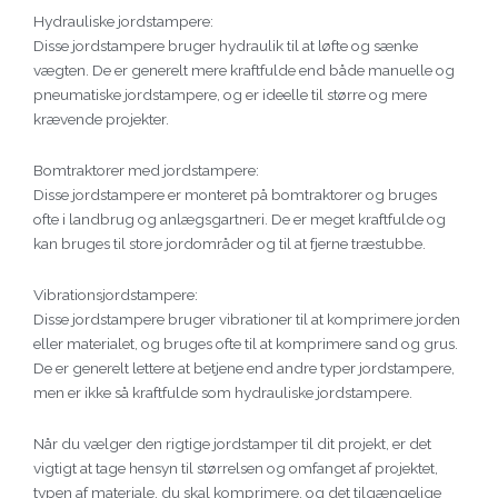
Hydrauliske jordstampere:
Disse jordstampere bruger hydraulik til at løfte og sænke
vægten. De er generelt mere kraftfulde end både manuelle og
pneumatiske jordstampere, og er ideelle til større og mere
krævende projekter.
Bomtraktorer med jordstampere:
Disse jordstampere er monteret på bomtraktorer og bruges
ofte i landbrug og anlægsgartneri. De er meget kraftfulde og
kan bruges til store jordområder og til at fjerne træstubbe.
Vibrationsjordstampere:
Disse jordstampere bruger vibrationer til at komprimere jorden
eller materialet, og bruges ofte til at komprimere sand og grus.
De er generelt lettere at betjene end andre typer jordstampere,
men er ikke så kraftfulde som hydrauliske jordstampere.
Når du vælger den rigtige jordstamper til dit projekt, er det
vigtigt at tage hensyn til størrelsen og omfanget af projektet,
typen af materiale, du skal komprimere, og det tilgængelige