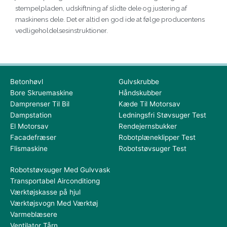
stempelpladen, udskiftning af slidte dele og justering af
maskinens dele. Det er altid en god ide at følge producentens
vedligeholdelsesinstruktioner.
Betonhøvl
Gulvskrubbe
Bore Skruemaskine
Håndskubber
Damprenser Til Bil
Kæde Til Motorsav
Dampstation
Ledningsfri Støvsuger Test
El Motorsav
Rendejernsbukker
Facadefræser
Robotplæneklipper Test
Flismaskine
Robotstøvsuger Test
Robotstøvsuger Med Gulvvask
Transportabel Airconditiong
Værktøjskasse på hjul
Værktøjsvogn Med Værktøj
Varmeblæsere
Ventilator Tårn