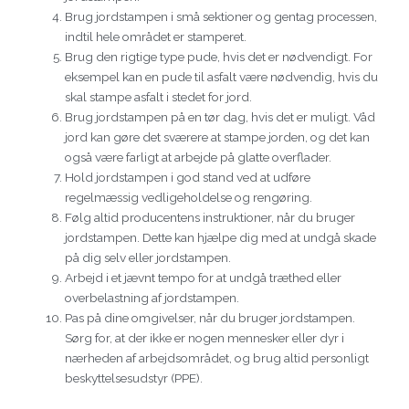
Brug jordstampen i små sektioner og gentag processen,
indtil hele området er stamperet.
Brug den rigtige type pude, hvis det er nødvendigt. For
eksempel kan en pude til asfalt være nødvendig, hvis du
skal stampe asfalt i stedet for jord.
Brug jordstampen på en tør dag, hvis det er muligt. Våd
jord kan gøre det sværere at stampe jorden, og det kan
også være farligt at arbejde på glatte overflader.
Hold jordstampen i god stand ved at udføre
regelmæssig vedligeholdelse og rengøring.
Følg altid producentens instruktioner, når du bruger
jordstampen. Dette kan hjælpe dig med at undgå skade
på dig selv eller jordstampen.
Arbejd i et jævnt tempo for at undgå træthed eller
overbelastning af jordstampen.
Pas på dine omgivelser, når du bruger jordstampen.
Sørg for, at der ikke er nogen mennesker eller dyr i
nærheden af arbejdsområdet, og brug altid personligt
beskyttelsesudstyr (PPE).