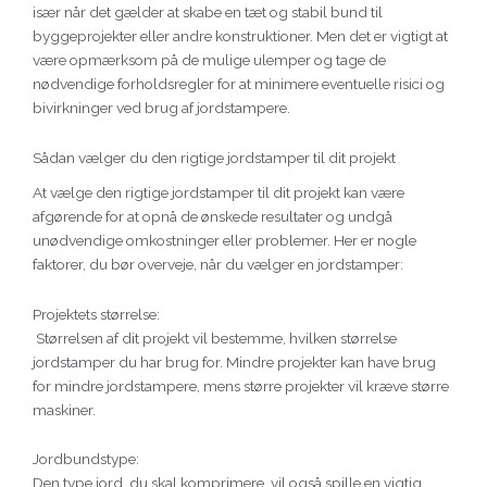
især når det gælder at skabe en tæt og stabil bund til
byggeprojekter eller andre konstruktioner. Men det er vigtigt at
være opmærksom på de mulige ulemper og tage de
nødvendige forholdsregler for at minimere eventuelle risici og
bivirkninger ved brug af jordstampere.
Sådan vælger du den rigtige jordstamper til dit projekt
At vælge den rigtige jordstamper til dit projekt kan være
afgørende for at opnå de ønskede resultater og undgå
unødvendige omkostninger eller problemer. Her er nogle
faktorer, du bør overveje, når du vælger en jordstamper:
Projektets størrelse:
Størrelsen af dit projekt vil bestemme, hvilken størrelse
jordstamper du har brug for. Mindre projekter kan have brug
for mindre jordstampere, mens større projekter vil kræve større
maskiner.
Jordbundstype:
Den type jord, du skal komprimere, vil også spille en vigtig