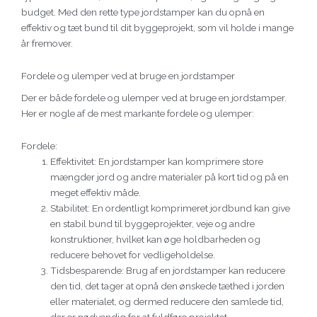
budget. Med den rette type jordstamper kan du opnå en
effektiv og tæt bund til dit byggeprojekt, som vil holde i mange
år fremover.
Fordele og ulemper ved at bruge en jordstamper
Der er både fordele og ulemper ved at bruge en jordstamper.
Her er nogle af de mest markante fordele og ulemper:
Fordele:
Effektivitet: En jordstamper kan komprimere store
mængder jord og andre materialer på kort tid og på en
meget effektiv måde.
Stabilitet: En ordentligt komprimeret jordbund kan give
en stabil bund til byggeprojekter, veje og andre
konstruktioner, hvilket kan øge holdbarheden og
reducere behovet for vedligeholdelse.
Tidsbesparende: Brug af en jordstamper kan reducere
den tid, det tager at opnå den ønskede tæthed i jorden
eller materialet, og dermed reducere den samlede tid,