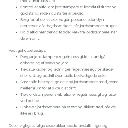
med advarselsskilte.
Kontroller altid, om jordstampere er korrekt tilsluttet og i
god stand, inden du starter arbejdet.
Sørg for, at der ikke er nogen personer eller dyr i
nærheden af arbejdsområdet, når jordstampere bruges.
Hold altid hænder og fødder væk fra jordstampere, når
de er i drift.
Vedligeholdelsestips:
Rengør jordstampere regelmæssigt for at undgå
ophobning af snavs og jord.
Tjek alle kabler og ledninger regelmæssigt for skader
eller slid, og udskift eventuelle beskadigede dele.
Smør alle bevægelige dele på jordstampere med jævne
mellemrum for at sikre glat drift.
Tjek jordstamperens vibrationer regelmæssigt og juster
ved behov.
Opbevar jordstampere på et tørt og sikkert sted, når de
ikke er i brug.
Det er vigtigt at følge disse sikkerhedsforanstaltninger og